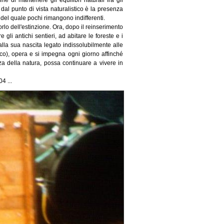
ine di mantenere gli equilibri naturali fra gli
 dal punto di vista naturalistico è la presenza
 del quale pochi rimangono indifferenti.
orlo dell'estinzione. Ora, dopo il reinserimento
 gli antichi sentieri, ad abitare le foreste e i
lla sua nascita legato indissolubilmente alle
co), opera e si impegna ogni giorno affinché
a della natura, possa continuare a vivere in
4 ...