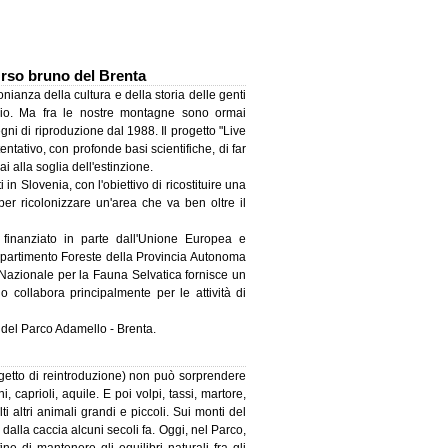
Orso bruno del Brenta
onianza della cultura e della storia delle genti
gio. Ma fra le nostre montagne sono ormai
gni di riproduzione dal 1988. Il progetto "Live
ntativo, con profonde basi scientifiche, di far
i alla soglia dell'estinzione.
i in Slovenia, con l'obiettivo di ricostituire una
per ricolonizzare un'area che va ben oltre il
finanziato in parte dall'Unione Europea e
 Dipartimento Foreste della Provincia Autonoma
to Nazionale per la Fauna Selvatica fornisce un
no collabora principalmente per le attività di
o del Parco Adamello - Brenta.
getto di reintroduzione) non può sorprendere
, caprioli, aquile. E poi volpi, tassi, martore,
ti altri animali grandi e piccoli. Sui monti del
alla caccia alcuni secoli fa. Oggi, nel Parco,