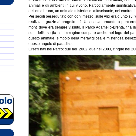
la caccia è consentita in forma strettamente controllata, con il f
animali e gli ambienti in cui vivono. Particolarmente significativa
dell'orso bruno, un animale misterioso, affascinante, nei confronti
Per secoli perseguitato con ogni mezzo, sulle Alpi era giunto sull'
realizzato grazie al progetto Life Ursus, sta tornando a percorrere
monti dove era sempre vissuto. Il Parco Adamello-Brenta, fina da
sorti dell'orso (la cui immagine compare anche nel logo del par
questo animale, simbolo della meravigliosa e misteriosa bellezz
questo angolo di paradiso.
Orsetti nati nel Parco: due nel 2002, due nel 2003, cinque nel 200