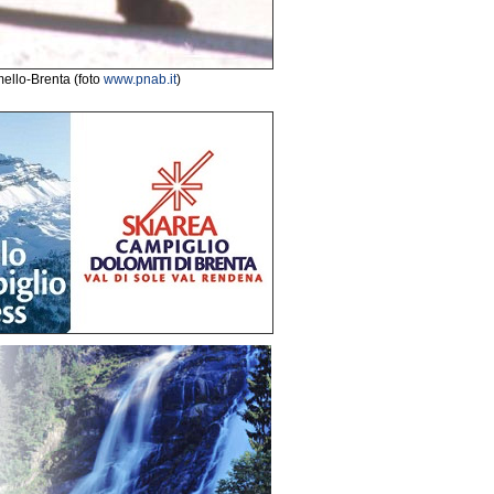
ello-Brenta (foto
www.pnab.it
)