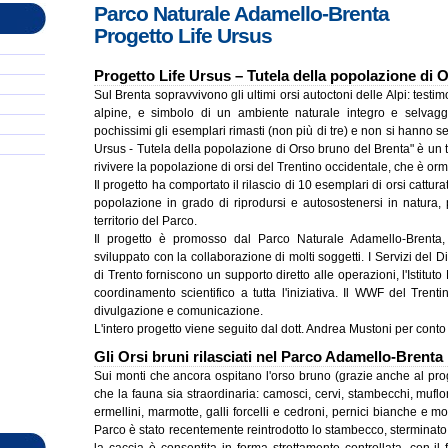
Parco Naturale Adamello-Brenta
Progetto Life Ursus
Progetto Life Ursus – Tutela della popolazione di 
Sul Brenta sopravvivono gli ultimi orsi autoctoni delle Alpi: testim
alpine, e simbolo di un ambiente naturale integro e selvag
pochissimi gli esemplari rimasti (non più di tre) e non si hanno se
Ursus - Tutela della popolazione di Orso bruno del Brenta" è un te
rivivere la popolazione di orsi del Trentino occidentale, che è orma
Il progetto ha comportato il rilascio di 10 esemplari di orsi catturat
popolazione in grado di riprodursi e autosostenersi in natura, 
territorio del Parco.
Il progetto è promosso dal Parco Naturale Adamello-Brenta, 
sviluppato con la collaborazione di molti soggetti. I Servizi del
di Trento forniscono un supporto diretto alle operazioni, l'Istitu
coordinamento scientifico a tutta l'iniziativa. Il WWF del Trenti
divulgazione e comunicazione.
L'intero progetto viene seguito dal dott. Andrea Mustoni per cont
Gli Orsi bruni rilasciati nel Parco Adamello-Brenta
Sui monti che ancora ospitano l'orso bruno (grazie anche al pro
che la fauna sia straordinaria: camosci, cervi, stambecchi, mufloni
ermellini, marmotte, galli forcelli e cedroni, pernici bianche e mol
Parco è stato recentemente reintrodotto lo stambecco, sterminato d